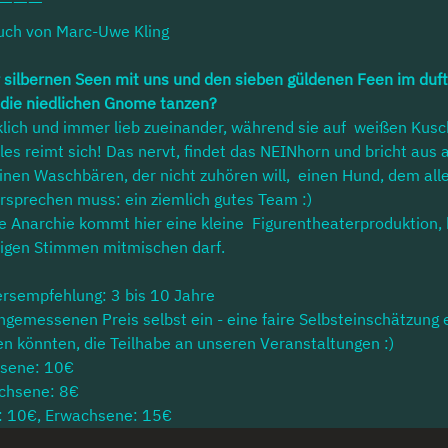
uch von Marc-Uwe Kling
er silbernen Seen mit uns und den sieben güldenen Feen im duf
 die niedlichen Gnome tanzen?
cklich und immer lieb zueinander, während sie auf  weißen Kusc
es reimt sich! Das nervt, findet das NEINhorn und bricht aus a
einen Waschbären, der nicht zuhören will,  einen Hund, dem all
ersprechen muss: ein ziemlich gutes Team :)
he Anarchie kommt hier eine kleine  Figurentheaterproduktion,
tigen Stimmen mitmischen darf.
tersempfehlung: 3 bis 10 Jahre
ngemessenen Preis selbst ein - eine faire Selbsteinschätzung 
en könnten, die Teilhabe an unseren Veranstaltungen :)
hsene: 10€
achsene: 8€
r: 10€, Erwachsene: 15€