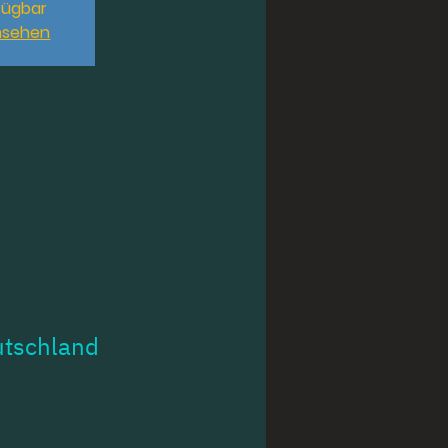
fügbar
nsehen
utschland