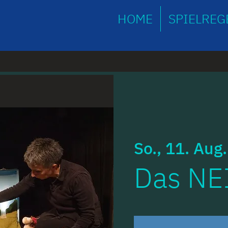
HOME
SPIELREG
So., 11. Aug.
Das NE