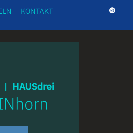
ELN
KONTAKT
  |  
HAUSdrei
INhorn