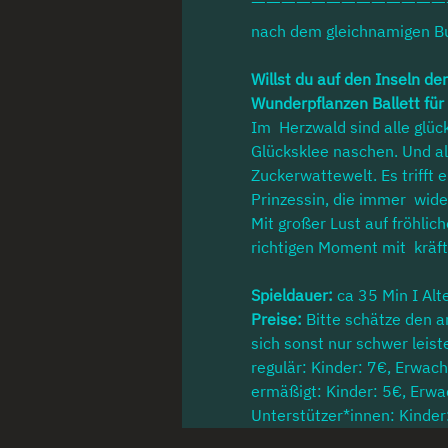
nach dem gleichnamigen B
Willst du auf den Inseln d
Wunderpflanzen Ballett für
Im  Herzwald sind alle glü
Glücksklee naschen. Und all
Zuckerwattewelt. Es trifft 
Prinzessin, die immer  wid
Mit großer Lust auf fröhlic
richtigen Moment mit  kräf
​Spieldauer:
 ca 35 Min I Al
Preise: 
Bitte schätze den a
sich sonst nur schwer leist
regulär: Kinder: 7€, Erwac
ermäßigt: Kinder: 5€, Erw
Unterstützer*innen: Kinde