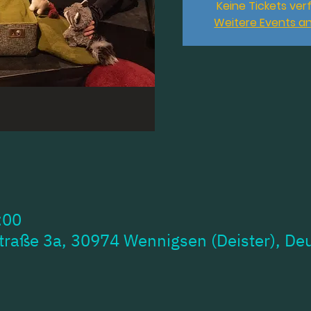
Keine Tickets ver
Weitere Events a
:00
traße 3a, 30974 Wennigsen (Deister), De
___